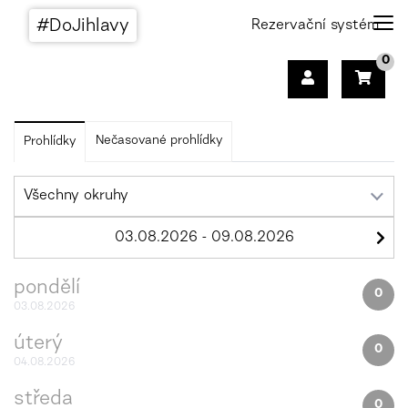
#DoJihlavy
Rezervační systém
0
Nečasované prohlídky
Prohlídky
pondělí
0
03.08.2026
úterý
0
04.08.2026
středa
0