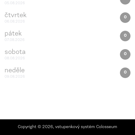
05.08.2026
čtvrtek
0
06.08.2026
pátek
0
07.08.2026
sobota
0
08.08.2026
neděle
0
09.08.2026
Copyright ©
2026,
vstupenkový systém Colosseum