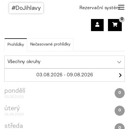
#DoJihlavy
Rezervační systém
0
Nečasované prohlídky
Prohlídky
pondělí
0
03.08.2026
úterý
0
04.08.2026
středa
0