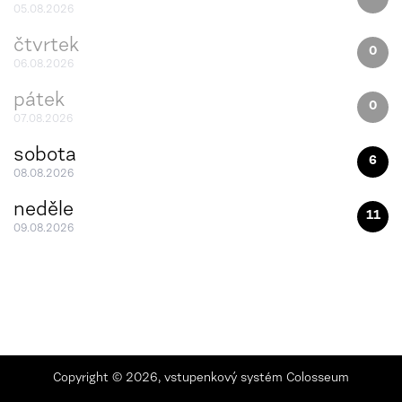
05.08.2026
čtvrtek
0
06.08.2026
pátek
0
07.08.2026
sobota
6
08.08.2026
neděle
11
09.08.2026
Copyright ©
2026,
vstupenkový systém Colosseum