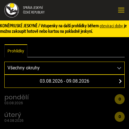
KONĚPRUSKÉ JESKYNĚ / Vstupenky na další prohlídky během
otevírací doby
je
možno zakoupit hotově nebo kartou na pokladně jeskyní.
Prohlídky
pondělí
0
03.08.2026
úterý
0
04.08.2026