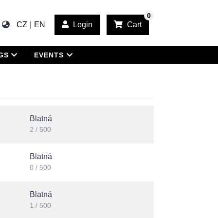
0
CZ
EN
Login
Cart
NGS
EVENTS
Blatná
2 / 500
Blatná
0 / 500
Blatná
1 / 500